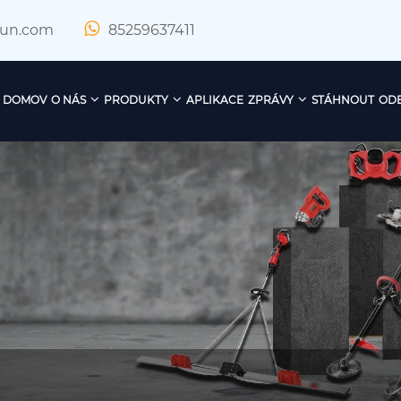
xun.com
85259637411
DOMOV
O NÁS
PRODUKTY
APLIKACE
ZPRÁVY
STÁHNOUT
ODE