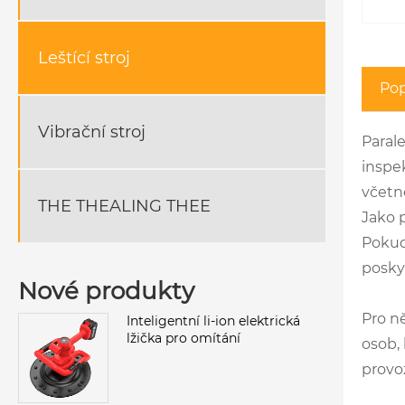
Leštící stroj
Pop
Vibrační stroj
Parale
inspek
včetně
THE THEALING THEE
Jako 
Pokud
posky
Nové produkty
Pro ně
Inteligentní li-ion elektrická
lžička pro omítání
osob, 
provo