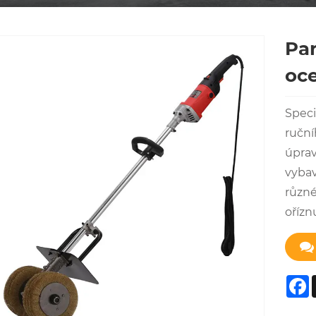
Par
oce
Speci
ruční
úprav
vybav
různé
oříznu
F