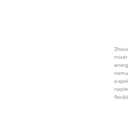
Zhoux
mixér
energ
nemusí
a spo
nepře
flexi