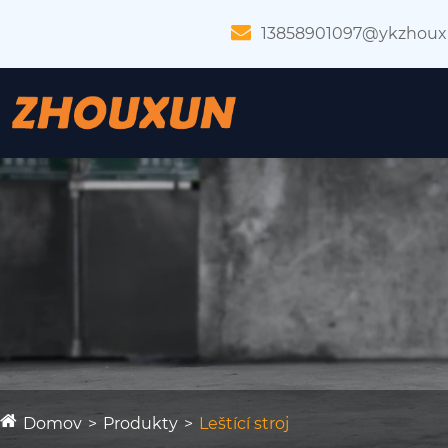
13858901097@ykzhou
Domov
Produkty
Leštící stroj