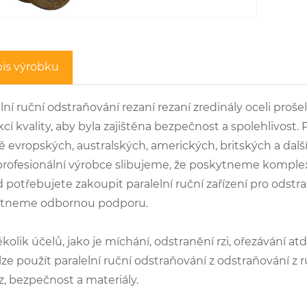
is výrobku
lní ruční odstraňování rezaní rezaní zredinály oceli proše
cí kvality, aby byla zajištěna bezpečnost a spolehlivost.
 evropských, australských, amerických, britských a další
profesionální výrobce slibujeme, že poskytneme komplexn
 potřebujete zakoupit paralelní ruční zařízení pro odstr
tneme odbornou podporu.
kolik účelů, jako je míchání, odstranění rzi, ořezávání at
lze použít paralelní ruční odstraňování z odstraňování z
z, bezpečnost a materiály.