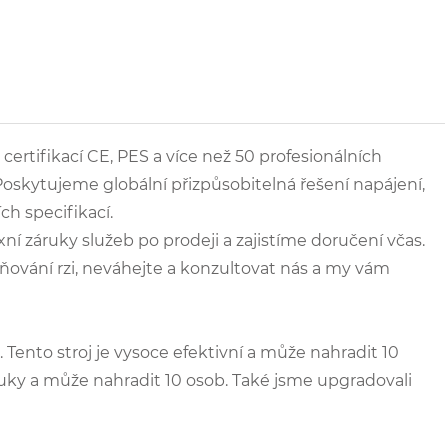
l certifikací CE, PES a více než 50 profesionálních
 Poskytujeme globální přizpůsobitelná řešení napájení,
ch specifikací.
í záruky služeb po prodeji a zajistíme doručení včas.
aňování rzi, neváhejte a konzultovat nás a my vám
d. Tento stroj je vysoce efektivní a může nahradit 10
 ruky a může nahradit 10 osob. Také jsme upgradovali