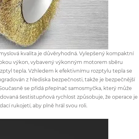
ůmyslová kvalita je důvěryhodná. Vylepšený kompaktní
vysokou výkon, vybavený výkonným motorem sběru
zptyl tepla. Vzhledem k efektivnímu rozptylu tepla se
 upgradován z hlediska bezpečnosti, takže je bezpečnější
i; Současně se přidá přepínač samosmyčka, který může
dovaná šestistupňová rychlost způsobuje, že operace je
í rukojetí, aby plně hrál svou roli.