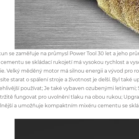
un se zaměřuje na průmysl Power Tool 30 let a jeho pr
 cementu se skládací rukojetí má vysokou rychlost a 
ie. Velký měděný motor má silnou energii a vývod pro ro
te starat o spálení stroje a životnost je delší. Byl také
lehlivější používat; Je také vybaven ozubenými letinam
tržitě fungovat pro uvolnění tlaku na obou rukou; Upgra
bilnější a umožňuje kompaktním mixéru cementu se skládac