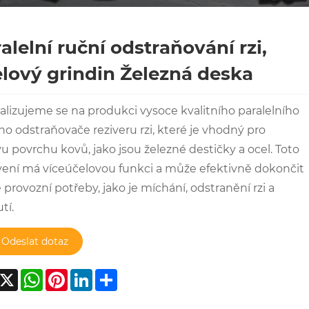
alelní ruční odstraňování rzi,
lový grindin Železná deska
alizujeme se na produkci vysoce kvalitního paralelního
ho odstraňovače reziveru rzi, které je vhodný pro
u povrchu kovů, jako jsou železné destičky a ocel. Toto
ení má víceúčelovou funkci a může efektivně dokončit
 provozní potřeby, jako je míchání, odstranění rzi a
tí.
Odeslat dotaz
acebook
X
WhatsApp
Pinterest
LinkedIn
Share