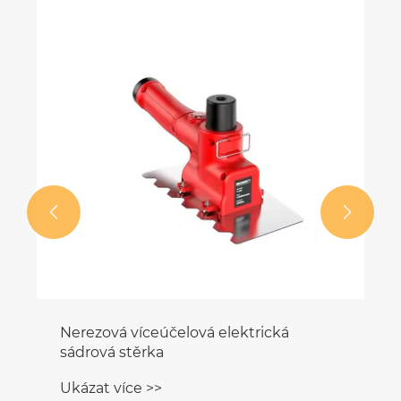
Paralelní ruční odstraňování rzi, ocelový
grindin Železná deska
Ukázat více >>

