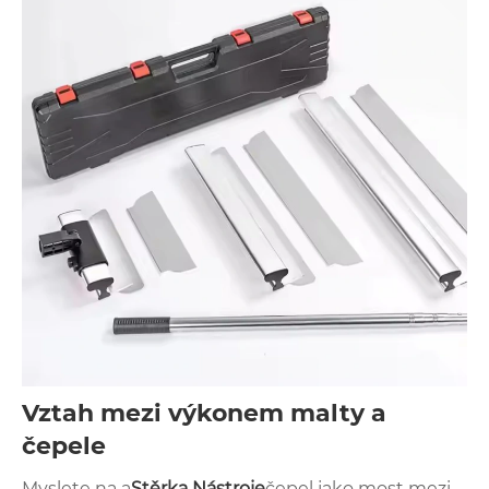
Vztah mezi výkonem malty a
čepele
Myslete na a
Stěrka Nástroje
čepel jako most mezi