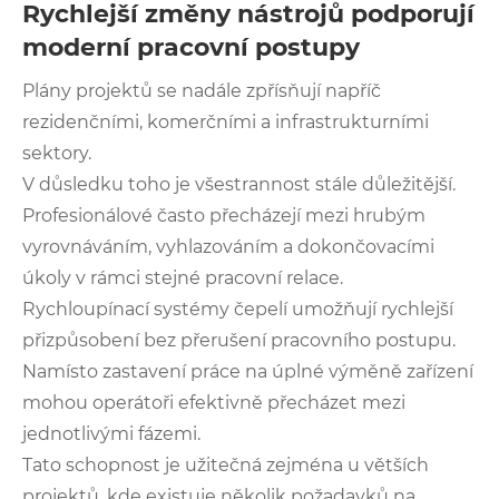
Rychlejší změny nástrojů podporují
moderní pracovní postupy
Plány projektů se nadále zpřísňují napříč
rezidenčními, komerčními a infrastrukturními
sektory.
V důsledku toho je všestrannost stále důležitější.
Profesionálové často přecházejí mezi hrubým
vyrovnáváním, vyhlazováním a dokončovacími
úkoly v rámci stejné pracovní relace.
Rychloupínací systémy čepelí umožňují rychlejší
přizpůsobení bez přerušení pracovního postupu.
Namísto zastavení práce na úplné výměně zařízení
mohou operátoři efektivně přecházet mezi
jednotlivými fázemi.
Tato schopnost je užitečná zejména u větších
projektů, kde existuje několik požadavků na