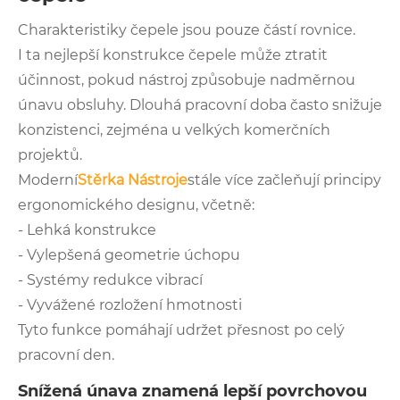
Charakteristiky čepele jsou pouze částí rovnice.
I ta nejlepší konstrukce čepele může ztratit
účinnost, pokud nástroj způsobuje nadměrnou
únavu obsluhy. Dlouhá pracovní doba často snižuje
konzistenci, zejména u velkých komerčních
projektů.
Moderní
Stěrka Nástroje
stále více začleňují principy
ergonomického designu, včetně:
- Lehká konstrukce
- Vylepšená geometrie úchopu
- Systémy redukce vibrací
- Vyvážené rozložení hmotnosti
Tyto funkce pomáhají udržet přesnost po celý
pracovní den.
Snížená únava znamená lepší povrchovou