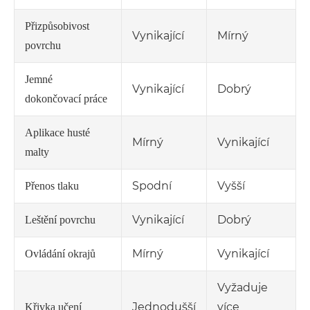
Přizpůsobivost
Vynikající
Mírný
povrchu
Jemné
Vynikající
Dobrý
dokončovací práce
Aplikace husté
Mírný
Vynikající
malty
Spodní
Vyšší
Přenos tlaku
Vynikající
Dobrý
Leštění povrchu
Mírný
Vynikající
Ovládání okrajů
Vyžaduje
Jednodušší
více
Křivka učení