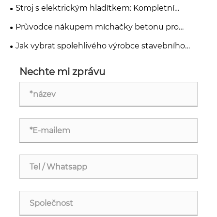
elektrikáře a stavitele
Stroj s elektrickým hladítkem: Kompletní
průvodce pro konečnou úpravu betonových
Průvodce nákupem míchačky betonu pro
podlah
dodavatele
Jak vybrat spolehlivého výrobce stavebního
nářadí pro vaše projekty?
Nechte mi zprávu